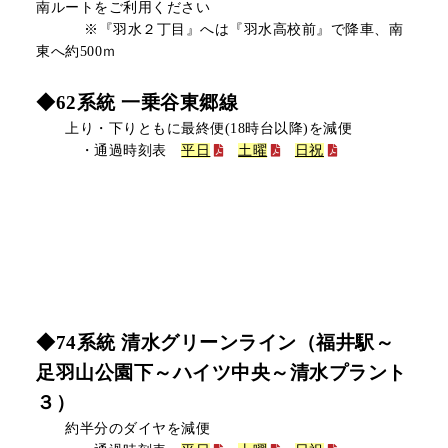
南ルートをご利用ください
※『羽水２丁目』へは『羽水高校前』で降車、南
東へ約500ｍ
◆62系統 一乗谷東郷線
上り・下りともに最終便(18時台以降)を減便
・通過時刻表
平日
土曜
日祝
◆74系統 清水グリーンライン（福井駅～
足羽山公園下～ハイツ中央～清水プラント
３）
約半分のダイヤを減便