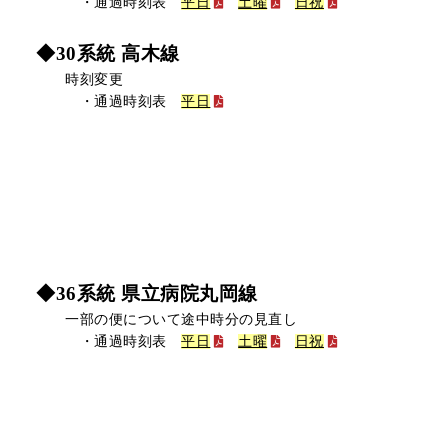
・通過時刻表
平日
土曜
日祝
◆
30系統 高木線
時刻変更
・通過時刻表
平日
◆36系統 県立病院丸岡線
一部の便について途中時分の見直し
・通過時刻表
平日
土曜
日祝