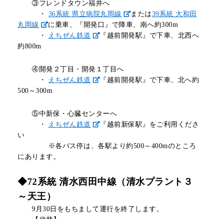
③フレンドタウン福井へ
・
36系統 県立病院丸岡線
または
39系統 大和田
丸岡線
に乗車、『開発口』で
降車、南へ約300m
・
えちぜん鉄道
『越前開発駅』で下車、北西へ
約800m
④開発２丁目・開発１丁目へ
・
えちぜん鉄道
『越前開発駅』で下車、北へ約
500～300m
⑤中新保・心臓センターへ
・
えちぜん鉄道
『越前新保駅』をご利用くださ
い
※各バス停は、各駅より約500～400mのところ
にあります。
◆72系統 清水西田中線（清水プラント３
～天王）
9月30日をもちまして運行を終了します。