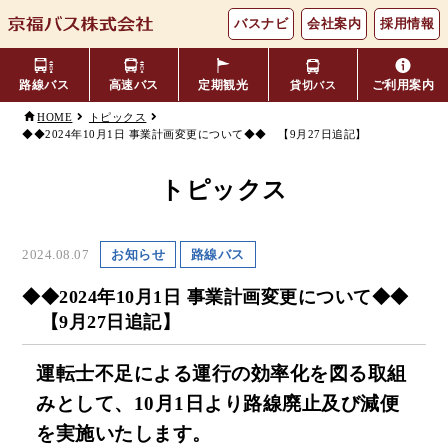
バスナビ
会社案内
採用情報
路線バス
高速バス
定期観光
ご利用案内
貸切バス
HOME
トピックス
◆◆2024年10月1日 事業計画変更について◆◆ 【9月27日追記】
主要バス停留所
バスの乗り方・降り方
福井⇔名古屋線
お忘れ物について
小松空港線
時刻表・運賃表
のりば案内
トピックス
年齢区分・福祉・障がい者割
よくあるご質問
エリア別路線図一覧
観光地別バスルート案内
引
2024.08.07
お知らせ
路線バス
キャッシュレス対応
季節・特別運行バス
配布時刻表
◆◆2024年10月1日 事業計画変更について◆◆
【9月27日追記】
定期券
お得なきっぷ
運転士不足による運行の効率化を図る取組
みとして、10月1日より路線廃止及び減便
Googleマップでの
コミュニティバス
検索方法
を実施いたします
。