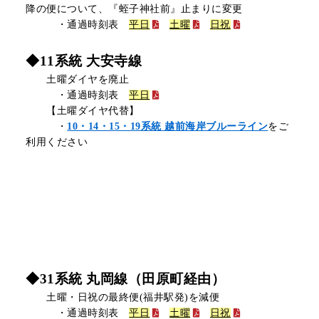
降の便について、『蛭子神社前』止まりに変更
・通過時刻表
平日
土曜
日祝
◆11系統 大安寺線
土曜ダイヤを廃止
・通過時刻表
平日
【土曜ダイヤ代替】
・
10・14・15・19系統 越前海岸ブルーライン
をご
利用ください
◆31系統 丸岡線（田原町経由）
土曜・
日祝の最終便(福井駅発)を減便
・通過時刻表
平日
土曜
日祝