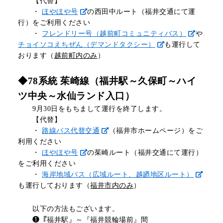
【代替】
・
ほやほや号
の西田中ルート（福井交通にて運
行）
をご利用ください
・
フレンドリー号（越前町コミュニティバス）
や
チョイソコえちぜん（デマンドタクシー）
も運行して
おります（
越前町内のみ
）
◆78系統 茱崎線（福井駅～久保町～ハイ
ツ中央～水仙ランド入口）
9月30日をもちまして運行を終了します。
【代替】
・
路線バス代替交通
（福井市ホームページ）をご
利用ください
・
ほやほや号
の茱崎ルート（福井交通にて運行）
をご利用ください
・
海岸地域バス（広域ルート、越廼地区ルート）
も運行しております（
福井市内のみ
）
以下の方法もございます。
❶『福井駅』～『福井競輪場前』間