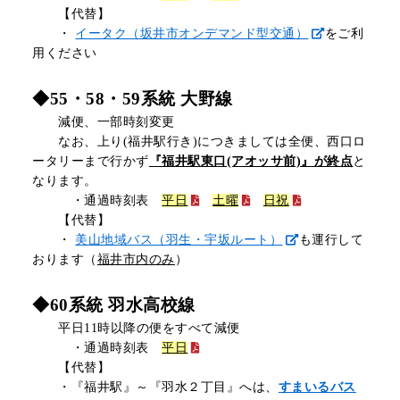
【代替】
・
イータク（坂井市オンデマンド型交通）
をご利
用ください
◆55・58・59系統 大野線
減便、一部時刻変更
なお、上り(福井駅行き)につきましては全便、西口ロ
ータリーまで行かず
『福井駅東口(アオッサ前)』が終点
と
なります。
・通過時刻表
平日
土曜
日祝
【代替】
・
美山地域バス（羽生・宇坂ルート）
も運行して
おります（
福井市内のみ
）
◆60系統 羽水高校線
平日11時以降の便をすべて減便
・通過時刻表
平日
【代替】
・『福井駅』～『羽水２丁目』へは、
すまいるバス