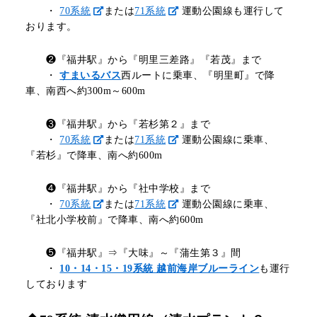
・
70系統
または
71系統
運動公園線も運行して
おります。
❷『福井駅』から『明里三差路』『若茂』まで
・
すまいるバス
西ルートに乗車、『明里町』で降
車、南西へ約300m～600m
❸『福井駅』から『若杉第２』まで
・
70系統
または
71系統
運動公園線に乗車、
『若杉』で降車、南へ約600m
❹『福井駅』から『社中学校』まで
・
70系統
または
71系統
運動公園線に乗車、
『社北小学校前』で降車、南へ約600m
❺『福井駅』⇒『大味』～『蒲生第３』間
・
10・14・15・19系統 越前海岸ブルーライン
も運行
しております