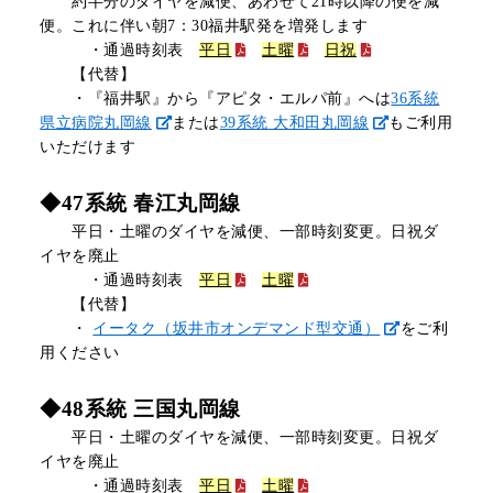
約半分のダイヤを減便、あわせて
21時以降の便を減
便。これに伴い朝7：30福井駅発を増発します
・通過時刻表
平日
土曜
日祝
【代替】
・『福井駅』から『アピタ・エルパ前』へは
36系統
県立病院丸岡線
または
39系統 大和田丸岡線
もご利用
いただけます
◆47系統 春江丸岡線
平日・土曜のダイヤを減便、一部時刻変更。日祝ダ
イヤを廃止
・通過時刻表
平日
土曜
【代替】
・
イータク（坂井市オンデマンド型交通）
をご利
用ください
◆48系統 三国丸岡線
平日・土曜のダイヤを減便、一部時刻変更。日祝ダ
イヤを廃止
・通過時刻表
平日
土曜