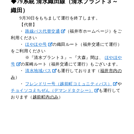
◆79系統 清水織田線（清水プラント３～
織田）
9月30日をもちまして運行を終了します。
【代替】
・
路線バス代替交通
（福井市ホームページ）をご
利用ください
・
ほやほや号
の織田ルート（福井交通にて運行）
をご利用ください
※『清水プラント３』～『大森』間は、
ほやほや
号
の茱崎ルート（福井交通にて運行）もございます。
・
清水地域バス
も運行しております（
福井市内の
み
）
・
フレンドリー号（越前町コミュニティバス）
や
チョイソコえちぜん（デマンドタクシー）
も運行して
おります（
越前町内のみ
）