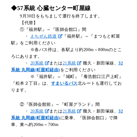
◆57系統 心臓センター町屋線
9月30日をもちまして運行を終了します。
【代替】
①
『福井駅』～『医師会館口』間
・
えちぜん鉄道
『福井駅』～『まつもと町屋
駅』をご利用ください
※各バス停は、各駅より約200m～800mのとこ
ろにあります。
・
20系統
または
21系統
幾久・新田塚線、
32
系統 丸岡線(町屋町経由)
をご利用ください
※『福井駅』⇔『城町』『養浩館口江戸上町』
『松本２丁目』は、
すまいるバス
北ルートも運行してお
ります。
②『医師会館前』～『町屋グランド』間
・
20系統
または
21系統
幾久・新田塚線、
32
系統 丸岡線(町屋町経由)
に乗車、『医師会館口』で降
車、東へ約200m～700m