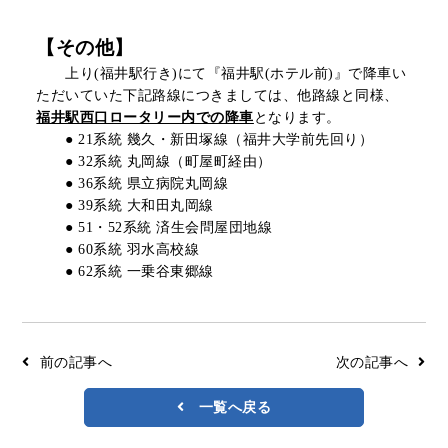
【その他】
上り(福井駅行き)にて『福井駅(ホテル前)』で降車い
ただいていた下記路線につきましては、他路線と同様、
福井駅西口ロータリー内での降車
となります。
● 21系統 幾久・新田塚線（福井大学前先回り）
● 32系統 丸岡線（町屋町経由）
● 36系統 県立病院丸岡線
● 39系統 大和田丸岡線
● 51・52系統 済生会問屋団地線
● 60系統 羽水高校線
● 62系統 一乗谷東郷線
前の記事へ
次の記事へ
一覧へ戻る