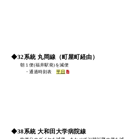
◆32系統 丸岡線（町屋町経由）
朝１便(福井駅発)を減便
・通過時刻表
平日
◆38系統 大和田大学病院線