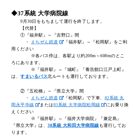
◆37系統 大学病院線
9月30日をもちまして運行を終了します。
【代替】
①
『福井駅』～『吉野口』間
・
えちぜん鉄道
『福井駅』～『松岡駅』をご利
用ください
※各バス停は、各駅より約200m～600mのとこ
ろにあります。
※『福井駅』⇔『城町』『養浩館口江戸上町』
は、
すまいるバス
北ルートも運行しております。
②『五松橋』～『県立大学』間
・
えちぜん鉄道
『松岡駅』で下車、
82系統 丸
岡永平寺線
または
83系統 大学病院松岡線
にお乗り換
えください
※『福井駅』⇔『福井大学病院』『兼定島』
『県立大学』は、
38系統 大和田大学病院線
も運行してお
ります。