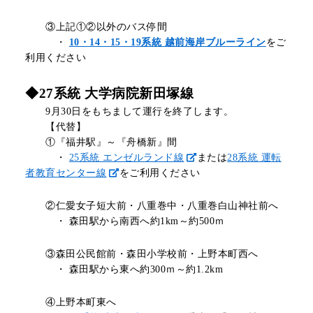
③上記①②以外のバス停間
・
10・14・15・19系統 越前海岸ブルーライン
をご
利用ください
◆27系統 大学病院新田塚線
9月30日をもちまして運行を終了します。
【代替】
①
『福井駅』～『舟橋新』間
・
25系統 エンゼルランド線
または
28系統 運転
者教育センター線
をご利用ください
②仁愛女子短大前・八重巻中・八重巻白山神社前へ
・ 森田駅から南西へ約1km～約500ｍ
③森田公民館前・森田小学校前・上野本町西へ
・ 森田駅から東へ約300ｍ～約1.2km
④上野本町東へ