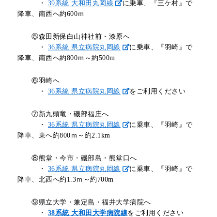
・
39系統 大和田丸岡線
に乗車、『三ケ村』で
降車、南西へ約600ｍ
⑤森田新保白山神社前・漆原へ
・
36系統 県立病院丸岡線
に乗車、『羽崎』で
降車、南西へ約800ｍ～約500m
⑥羽崎へ
・
36系統 県立病院丸岡線
をご利用ください
⑦新九頭竜・磯部福庄へ
・
36系統 県立病院丸岡線
に乗車、『羽崎』で
降車、東へ約800ｍ～約2.1km
⑧熊堂・今市・磯部島・熊堂口へ
・
36系統 県立病院丸岡線
に乗車、『羽崎』で
降車、北西へ約1.3ｍ～約700m
⑨県立大学・兼定島・福井大学病院へ
・
38系統 大和田大学病院線
をご利用ください