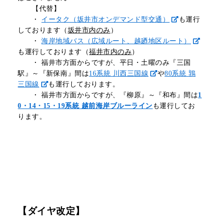
【代替】
・
イータク（坂井市オンデマンド型交通）
も運行
しております（
坂井市内のみ
）
・
海岸地域バス（広域ルート、越廼地区ルート）
も運行しております（
福井市内のみ
）
・ 福井市方面からですが、平日・土曜のみ『三国
駅』～『新保南』間は
16系統 川西三国線
や
80系統 鶉
三国線
も運行しております。
・
福井市方面からですが、『柳原』～『和布』間は
1
0・14・15・19系統 越前海岸ブルーライン
も運行してお
ります。
【ダイヤ改定】