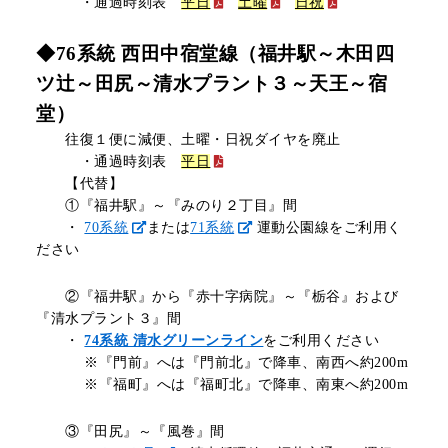
・通過時刻表
平日
土曜
日祝
◆76系統 西田中宿堂線（福井駅～木田四
ツ辻～田尻～清水プラント３～天王～宿
堂）
往復１便に減便、土曜・日祝ダイヤを廃止
・通過時刻表
平日
【代替】
①『福井駅』～『みのり２丁目』間
・
70系統
または
71系統
運動公園線をご利用く
ださい
②『福井駅』から『赤十字病院』～『栃谷』および
『清水プラント３』間
・
74系統 清水グリーンライン
をご利用ください
※『門前』へは『門前北』で降車、南西へ約200m
※『福町』へは『福町北』で降車、南東へ約200m
③『田尻』～『風巻』間