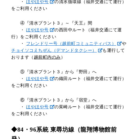
・
ほやほや号
の清水循環線（福井交通にて運行）
をご利用ください
④『清水プラント３』～『天王』間
・
ほやほや号
の西田中ルート（福井交通にて運
行）をご利用ください
・
フレンドリー号（越前町コミュニティバス）
や
チョイソコえちぜん（デマンドタクシー）
も運行して
おります（
越前町内のみ
）
⑤『清水プラント３』から『野田』へ
・
ほやほや号
の織田ルート（福井交通にて運行）
をご利用ください
⑥『清水プラント３』から『宿堂』へ
・
ほやほや号
の茱崎ルート（福井交通にて運行）
をご利用ください
◆84・96系統 東尋坊線（龍翔博物館前
発）