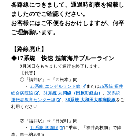
各路線につきまして、通過時刻表を掲載し
リアルタイムバス位置＆時刻表
10種類のICカードが利用可能
検索
ましたのでご確認ください。
交通系ICカード
京福バスナビ
お客様にはご不便をおかけしますが、何卒
ご理解願います
。
路線検索
Googleマップ
NAVITIME
【路線廃止】
ジョルダン
◆17系統 快速 越前海岸ブルーライン
9月30日をもちまして運行を終了します。
【代替】
①『福井駅』～『西松本』間
・
25系統 エンゼルランド線
または
26系統 福井
総合病院線
、
31系統 丸岡線（田原町経由）
、
28系統
運転者教育センター線
、
38系統 大和田大学病院線
をご
利用ください
②『福井駅』⇒『日光町』間
・
12系統 学園線
に乗車、『福井高校前』で降
車、東へ約200ｍ