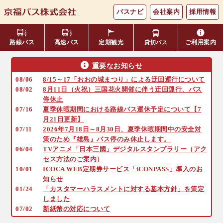
バスナビ
会社案内
採用情報
路線バス
高速バス
定期観光
ご利用案内
貸切バス
重要なお知らせ
主要バス停留所
08/06
8/15～17「おおの城まつり」による迂回運行について
バスの乗り方・降り方
福井⇔名古屋線
お忘れ物について
小松空港線
時刻表・運賃表
08/02
8月11日（火祝）三国花火開催に伴う迂回運行、バス
のりば案内
停休止
年齢区分・福祉・障がい者割
07/16
夏季休暇期間における路線バス運休予定について【7
よくあるご質問
エリア別路線図一覧
観光地別バスルート案内
引
月21日更新】
07/11
2026年7月18日～8月30日、夏季休暇期間中の安全対
策のため『雄島』バス停のみ休止します。
キャッシュレス対応
季節・特別運行バス
配布時刻表
06/04
TVアニメ「日本三國」デジタルスタンプラリー（アク
セス方法のご案内）
10/01
ICOCA WEB定期券サービス「iCONPASS」導入のお
定期券
お得なきっぷ
知らせ
01/24
「カスタマーハラスメントに対する基本方針」を策定
しました
Googleマップでの
コミュニティバス
07/02
新紙幣の対応について
検索方法