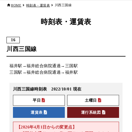
川西三国線
HOME
時刻表・運賃表
リアルタイムバス位置＆時刻表
10種類のICカードが利用可能
検索
交通系ICカード
京福バスナビ
時刻表・運賃表
路線検索
16
Googleマップ
NAVITIME
川西三国線
ジョルダン
福井駅→福井総合病院通過→三国駅
三国駅→福井総合病院通過→福井駅
川西三国線時刻表 2022/10/01 現在
平日
土曜日
運賃表
運行系統図
【2026年4月1日からの変更点】