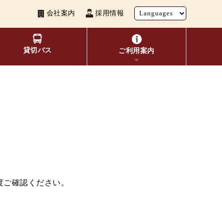
会社案内
採用情報
貸切バス
ご利用案内
い者割引
覧
よくあるご質問
観光地別バスルート案内
お得なきっぷ
度ご確認ください。
10種類のICカードが利用可能
表検索
交通系ICカード
ビ