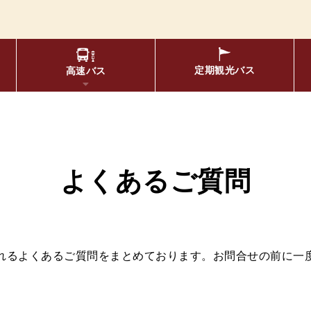
定期観光
バス
高速バス
物について
要バス停留所
松空港線
のりば案内
年齢区分・福祉・障が
エリア別路線図一
よくあるご質問
布時刻表
定期券
れるよくあるご質問をまとめております。お問合せの前に一
リアルタイムバス位置＆時刻
oogleマップでの
京福バスナ
索方法