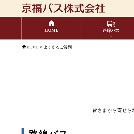
HOME
路線バス
HOME
よくあるご質問
福井⇔名古屋線
バスの乗り方・降り方
時刻表・運賃表
お忘れ
主
小
キャッシュレス対応
季節・特別運行バス
配
皆さまから寄せら
G
コミュニティバス
検