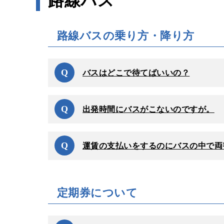
路線バス
路線検索
Googleマップ
NAVITIME
路線バスの乗り方・降り方
Q
バスはどこで待てばいいの？
Q
出発時間にバスがこないのですが。
Q
運賃の支払いをするのにバスの中で両
定期券について