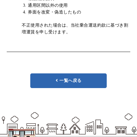
通用区間以外の使用
リアルタイムバス位置＆時刻表
10種類のICカードが利用可能
検索
券面を改変・偽造したもの
交通系ICカード
京福バスナビ
不正使用された場合は、当社乗合運送約款に基づき割
増運賃を申し受けます。
路線検索
Googleマップ
NAVITIME
ジョルダン
一覧へ戻る