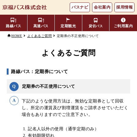
バスナビ
会社案内
採用情報
路線バス
高速バス
定期観光
ご利用案内
貸切バス
定期券の不正使用について
HOME
よくあるご質問
主要バス停留所
バスの乗り方・降り方
福井⇔名古屋線
お忘れ物について
小松空港線
よくあるご質問
時刻表・運賃表
のりば案内
年齢区分・福祉・障がい者割
よくあるご質問
路線バス：定期券について
エリア別路線図一覧
観光地別バスルート案内
引
Q
定期券の不正使用について
キャッシュレス対応
季節・特別運行バス
配布時刻表
下記のような使用方法は、無効な定期券として回収
定期券
お得なきっぷ
し、所定の運賃及び割増運賃をご請求させていただく
場合もありますのでご注意下さい。
Googleマップでの
コミュニティバス
記名人以外の使用（通学定期のみ）
検索方法
有効期限切れ