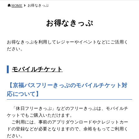
お得なきっぷ
HOME
リアルタイムバス位置＆時刻表
10種類のICカードが利用可能
検索
交通系ICカード
京福バスナビ
お得なきっぷ
路線検索
お得なきっぷを利用してレジャーやイベントなどにご活用く
Googleマップ
NAVITIME
ださい。
ジョルダン
モバイルチケット
【京福バスフリーきっぷのモバイルチケット対
応について】
「休日フリーきっぷ」などのフリーきっぷは、モバイルチ
ケットでもご購入いただけます。
ご利用には、事前のアプリダウンロードやクレジットカー
ドの登録などが必要となりますので、余裕をもってご利用く
ださい。