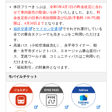
休日フリーきっぷは、
令和5年4月1日の料金改定に合わ
せて車内販売の取扱いを終了
いたしました。また、
料
金改定前の旧券の有効期限及び払戻(手数料 100 円)期
限は、4月30日まで
となります。
福井交通
と
ケイカン交通
でそれぞれ運行している
全ての乗合タクシーでも当きっぷをご利用いただけま
す。
高速バス（小松空港線含む）、永平寺ライナー、朝
倉・永平寺ダイレクトバス、スキージャム勝山直行バ
ス、芝政ワールド線、コミュニティバスはご利用いた
だけません。
「福祉割引」の対象外となります。
モバイルチケット