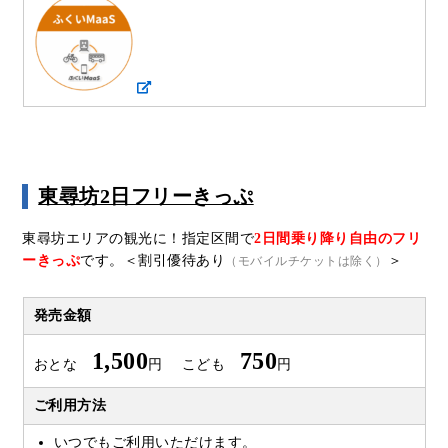
東尋坊2日フリーきっぷ
東尋坊エリアの観光に！指定区間で
2日間乗り降り自由のフリ
ーきっぷ
です。＜割引優待あり
＞
（モバイルチケットは除く）
発売金額
1,500
750
おとな
円 こども
円
ご利用方法
いつでもご利用いただけます。