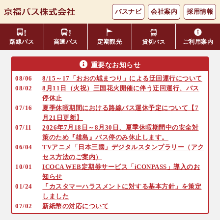
バスナビ
会社案内
採用情報
路線バス
高速バス
定期観光
ご利用案内
貸切バス
重要なお知らせ
主要バス停留所
08/06
8/15～17「おおの城まつり」による迂回運行について
バスの乗り方・降り方
福井⇔名古屋線
お忘れ物について
小松空港線
時刻表・運賃表
08/02
8月11日（火祝）三国花火開催に伴う迂回運行、バス
のりば案内
停休止
年齢区分・福祉・障がい者割
07/16
夏季休暇期間における路線バス運休予定について【7
よくあるご質問
エリア別路線図一覧
観光地別バスルート案内
引
月21日更新】
07/11
2026年7月18日～8月30日、夏季休暇期間中の安全対
策のため『雄島』バス停のみ休止します。
キャッシュレス対応
季節・特別運行バス
配布時刻表
06/04
TVアニメ「日本三國」デジタルスタンプラリー（アク
セス方法のご案内）
10/01
ICOCA WEB定期券サービス「iCONPASS」導入のお
定期券
お得なきっぷ
知らせ
01/24
「カスタマーハラスメントに対する基本方針」を策定
しました
Googleマップでの
コミュニティバス
07/02
新紙幣の対応について
検索方法