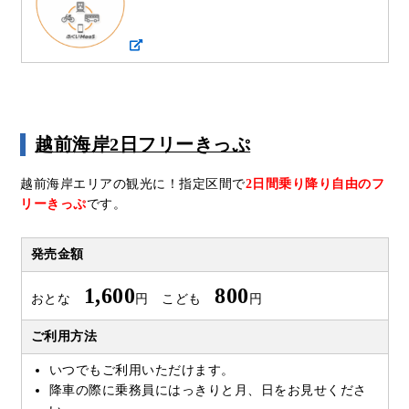
越前海岸2日フリーきっぷ
越前海岸エリアの観光に！指定区間で
2日間乗り降り自由のフ
リーきっぷ
です。
発売金額
1,600
800
おとな
円 こども
円
ご利用方法
いつでもご利用いただけます。
降車の際に乗務員にはっきりと月、日をお見せくださ