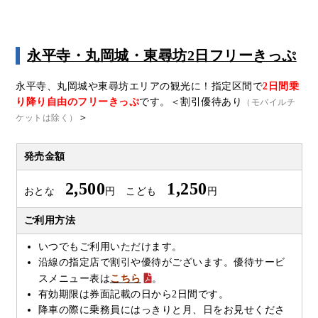
永平寺・丸岡城・東尋坊2日フリーきっぷ
永平寺、丸岡城や東尋坊エリアの観光に！指定区間で
2日間乗
り降り自由のフリーきっぷ
です。＜割引優待あり
（モバイルチ
＞
ケットは除く）
発売金額
2,500
1,250
おとな
円 こども
円
ご利用方法
いつでもご利用いただけます。
沿線の指定店で割引や優待がございます。優待サービ
スメニュー表は
こちら
。
有効期限は券面記載の日から2日間です。
降車の際に乗務員にはっきりと月、日をお見せくださ