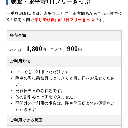
朝倉・永平寺1日フリーきっぷ
一乗谷朝倉氏遺跡と永平寺エリア、両方周るならこれ一枚でO
K！指定区間で
乗り降り自由の1日フリーきっぷ
です。
発売金額
1,800
900
おとな
円 こども
円
ご利用方法
いつでもご利用いただけます。
降車の際に乗務員にはっきりと月、日をお見せくださ
い。
発行日当日のみ有効です。
他の割引券とは併用できません。
区間外のご利用の場合は、降車停留所までの運賃をい
ただきます。
ご利用できる範囲