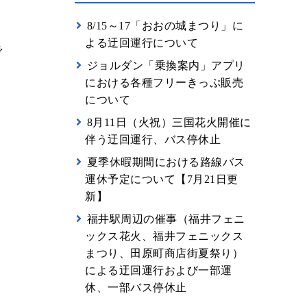
8/15～17「おおの城まつり」に
よる迂回運行について
で
ジョルダン「乗換案内」アプリ
における各種フリーきっぷ販売
ま
について
8月11日（火祝）三国花火開催に
伴う迂回運行、バス停休止
、
夏季休暇期間における路線バス
運休予定について【7月21日更
新】
福井駅周辺の催事（福井フェニ
ックス花火、福井フェニックス
まつり、田原町商店街夏祭り）
による迂回運行および一部運
休、一部バス停休止