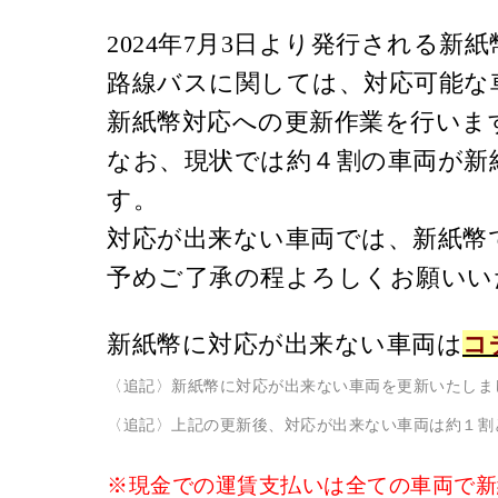
2024年7月3日より発行される新
路線検索
Googleマップ
NAVITIME
路線バスに関しては、対応可能な
新紙幣対応への更新作業を行いま
なお、現状では約４割の車両が新
す。
対応が出来ない車両では、新紙幣
予めご了承の程よろしくお願いい
新紙幣に対応が出来ない車両は
コ
〈追記〉新紙幣に対応が出来ない車両を更新いたしました
〈追記〉上記の更新後、対応が出来ない車両は約１割
※現金での運賃支払いは全ての車両で新