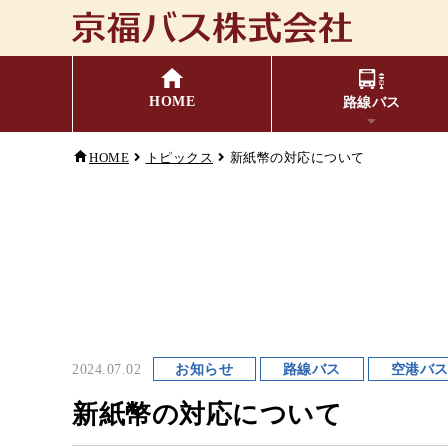
HOME
路線バス
HOME
トピックス
新紙幣の対応について
福井⇔名古屋線
バスの乗り方・降り方
時刻表・運賃表
お忘れ
主
小
キャッシュレス対応
季節・特別運行バス
配
2024.07.02
お知らせ
路線バス
空港バ
G
新紙幣の対応について
コミュニティバス
検