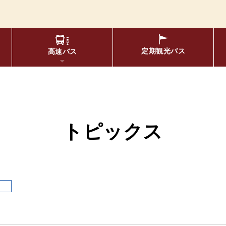
定期観光
バス
高速バス
物について
要バス停留所
松空港線
のりば案内
年齢区分・福祉・障が
エリア別路線図一
トピックス
布時刻表
定期券
ス
リアルタイムバス位置＆時刻
oogleマップでの
京福バスナ
索方法