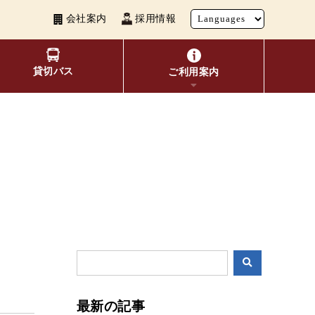
会社案内
採用情報
貸切バス
ご利用案内
い者割引
覧
よくあるご質問
観光地別バスルート案内
お得なきっぷ
10種類のICカードが利用可能
表検索
交通系ICカード
ビ
最新の記事