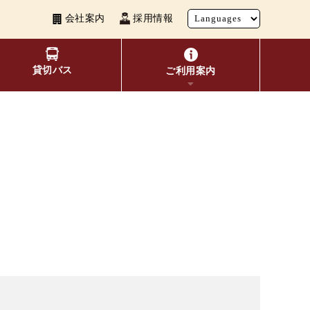
会社案内
採用情報
貸切バス
ご利用案内
い者割引
覧
よくあるご質問
観光地別バスルート案内
お得なきっぷ
10種類のICカードが利用可能
表検索
交通系ICカード
ビ