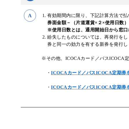
有効期間内に限り、下記計算方法で払
路線検索
Googleマップ
NAVITIME
券面金額－（片道運賃×２×使用日数）－
※使用日数とは、通用開始日から窓口
紛失したものについては、再発行をし
券と同一の効力を有する新券を発行しま
※その他、ICOCAカード／バスICO
・
ICOCAカード／バスICOCA定期
・
ICOCAカード／バスICOCA定期