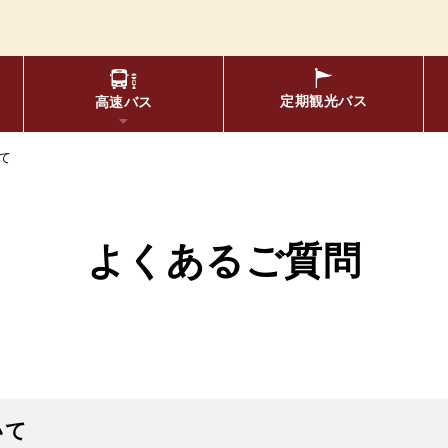
定期観光
バス
高速バス
て
物について
要バス停留所
松空港線
のりば案内
年齢区分・福祉・障が
エリア別路線図一
よくあるご質問
布時刻表
定期券
リアルタイムバス位置＆時刻
oogleマップでの
いて
京福バスナ
索方法