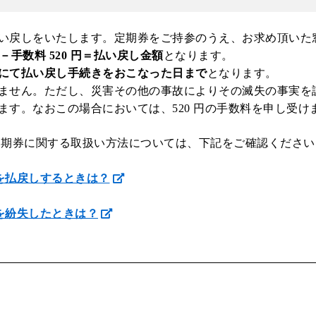
い戻しをいたします。定期券をご持参のうえ、お求め頂いた
ジョルダン
手数料 520 円＝払い戻し金額
となります。
にて払い戻し手続きをおこなった日まで
となります。
ません。ただし、災害その他の事故によりその滅失の事実を
す。なおこの場合においては、520 円の手数料を申し受け
CA定期券に関する取扱い方法については、下記をご確認ください
券を払戻しするときは？
券を紛失したときは？