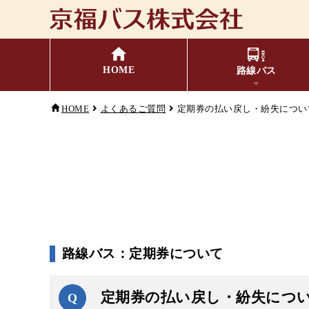
HOME
路線バス
HOME
よくあるご質問
定期券の払い戻し・紛失につい
福井⇔名古屋線
バスの乗り方・降り方
時刻表・運賃表
お忘れ
主
小
キャッシュレス対応
季節・特別運行バス
配
路線バス：定期券について
G
コミュニティバス
定期券の払い戻し・紛失につ
Q
検