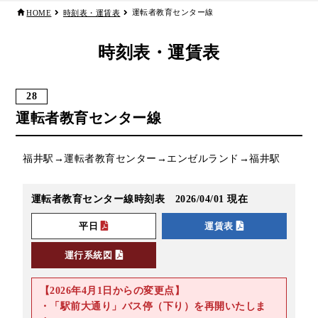
運転者教育センター線
HOME
時刻表・運賃表
リアルタイムバス位置＆時刻表
10種類のICカードが利用可能
検索
交通系ICカード
京福バスナビ
時刻表・運賃表
路線検索
28
Googleマップ
NAVITIME
運転者教育センター線
ジョルダン
福井駅→運転者教育センター→エンゼルランド→福井駅
運転者教育センター線時刻表 2026/04/01 現在
平日
運賃表
運行系統図
【2026年4月1日からの変更点】
・「駅前大通り」バス停（下り）を再開いたしま