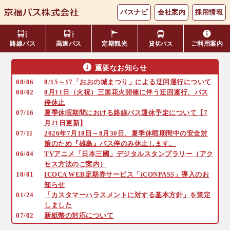
バスナビ
会社案内
採用情報
路線バス
高速バス
定期観光
ご利用案内
貸切バス
重要なお知らせ
主要バス停留所
08/06
8/15～17「おおの城まつり」による迂回運行について
バスの乗り方・降り方
福井⇔名古屋線
お忘れ物について
小松空港線
時刻表・運賃表
08/02
8月11日（火祝）三国花火開催に伴う迂回運行、バス
のりば案内
停休止
年齢区分・福祉・障がい者割
07/16
夏季休暇期間における路線バス運休予定について【7
よくあるご質問
エリア別路線図一覧
観光地別バスルート案内
引
月21日更新】
07/11
2026年7月18日～8月30日、夏季休暇期間中の安全対
策のため『雄島』バス停のみ休止します。
キャッシュレス対応
季節・特別運行バス
配布時刻表
06/04
TVアニメ「日本三國」デジタルスタンプラリー（アク
セス方法のご案内）
10/01
ICOCA WEB定期券サービス「iCONPASS」導入のお
定期券
お得なきっぷ
知らせ
01/24
「カスタマーハラスメントに対する基本方針」を策定
しました
Googleマップでの
コミュニティバス
07/02
新紙幣の対応について
検索方法