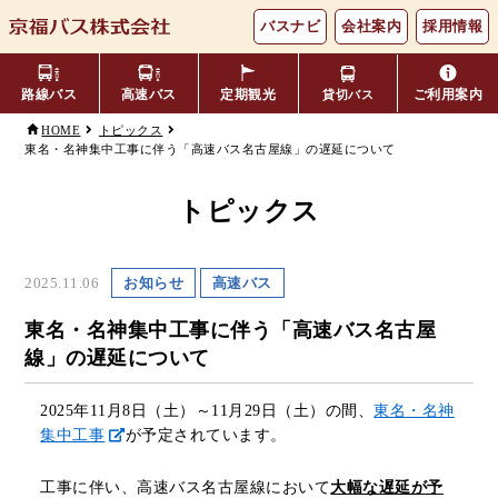
バスナビ
会社案内
採用情報
路線バス
高速バス
定期観光
ご利用案内
貸切バス
HOME
トピックス
東名・名神集中工事に伴う「高速バス名古屋線」の遅延について
主要バス停留所
バスの乗り方・降り方
福井⇔名古屋線
お忘れ物について
小松空港線
時刻表・運賃表
のりば案内
トピックス
年齢区分・福祉・障がい者割
よくあるご質問
エリア別路線図一覧
観光地別バスルート案内
引
2025.11.06
お知らせ
高速バス
キャッシュレス対応
季節・特別運行バス
配布時刻表
東名・名神集中工事に伴う「高速バス名古屋
線」の遅延について
定期券
お得なきっぷ
2025年11月8日（土）～11月29日（土）の間、
東名・名神
集中工事
が予定されています。
Googleマップでの
コミュニティバス
検索方法
工事に伴い、高速バス名古屋線において
大幅な遅延が予