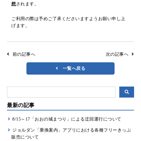
想
されます。
リアルタイムバス位置＆時刻表
10種類のICカードが利用可能
検索
交通系ICカード
京福バスナビ
ご利用の際は予めご了承くださいますようお願い申し上
げます。
路線検索
Googleマップ
NAVITIME
前の記事へ
次の記事へ
ジョルダン
一覧へ戻る
最新の記事
8/15～17「おおの城まつり」による迂回運行について
ジョルダン「乗換案内」アプリにおける各種フリーきっぷ
販売について