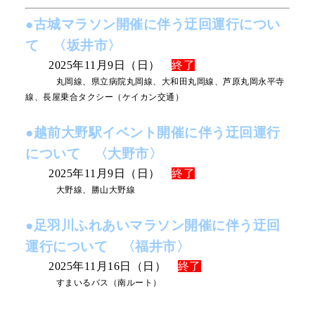
リアルタイムバス位置＆時刻表
10種類のICカードが利用可能
●古城マラソン開催に伴う迂回運行につい
検索
交通系ICカード
京福バスナビ
て 〈坂井市〉
2025年11月9日（日）
終了
路線検索
丸岡線、県立病院丸岡線、大和田丸岡線、芦原丸岡永平寺
線、長屋乗合タクシー（ケイカン交通）
Googleマップ
NAVITIME
●越前大野駅イベント開催に伴う迂回運行
ジョルダン
について 〈大野市〉
2025年11月9日（日）
終了
大野線、勝山大野線
●足羽川ふれあいマラソン開催に伴う迂回
運行について 〈福井市〉
2025年11月16日（日）
終了
すまいるバス（南ルート）