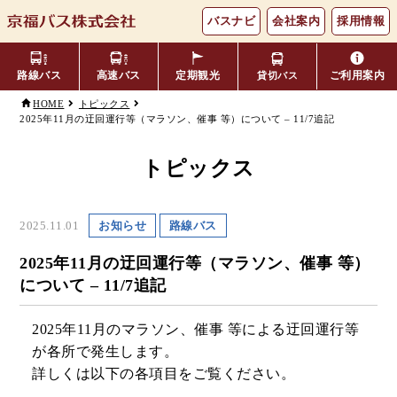
バスナビ
会社案内
採用情報
路線バス
高速バス
定期観光
ご利用案内
貸切バス
HOME
トピックス
2025年11月の迂回運行等（マラソン、催事 等）について – 11/7追記
主要バス停留所
バスの乗り方・降り方
福井⇔名古屋線
お忘れ物について
小松空港線
時刻表・運賃表
のりば案内
トピックス
年齢区分・福祉・障がい者割
よくあるご質問
エリア別路線図一覧
観光地別バスルート案内
引
2025.11.01
お知らせ
路線バス
キャッシュレス対応
季節・特別運行バス
配布時刻表
2025年11月の迂回運行等（マラソン、催事 等）
について – 11/7追記
定期券
お得なきっぷ
2025年11月のマラソン、催事 等による迂回運行等
が各所で発生します。
Googleマップでの
コミュニティバス
詳しくは以下の各項目をご覧ください。
検索方法