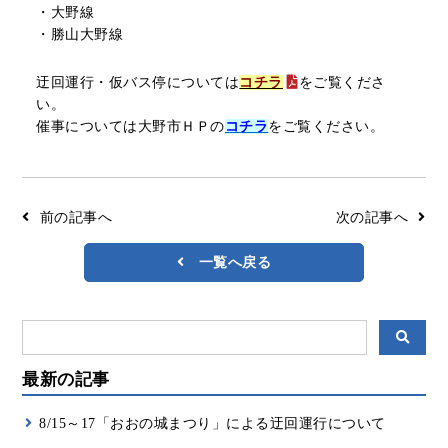
・大野線
リアルタイムバス位置＆時刻表
10種類のICカードが利用可能
・勝山大野線
検索
交通系ICカード
京福バスナビ
迂回運行・仮バス停については
コチラ
をご覧くださ
い。
路線検索
催事については大野市ＨＰの
コチラ
をご覧ください。
Googleマップ
NAVITIME
ジョルダン
前の記事へ
次の記事へ
一覧へ戻る
最新の記事
8/15～17「おおの城まつり」による迂回運行について