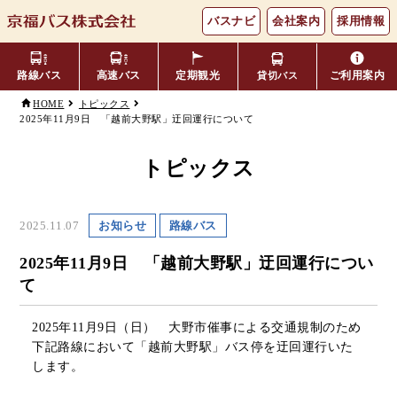
バスナビ
会社案内
採用情報
路線バス
高速バス
定期観光
ご利用案内
貸切バス
HOME
トピックス
2025年11月9日 「越前大野駅」迂回運行について
主要バス停留所
バスの乗り方・降り方
福井⇔名古屋線
お忘れ物について
小松空港線
時刻表・運賃表
のりば案内
トピックス
年齢区分・福祉・障がい者割
よくあるご質問
エリア別路線図一覧
観光地別バスルート案内
引
2025.11.07
お知らせ
路線バス
キャッシュレス対応
季節・特別運行バス
配布時刻表
2025年11月9日 「越前大野駅」迂回運行につい
て
定期券
お得なきっぷ
2025
年
11
月
9
日（日） 大野市催事による交通規制のため
下記路線において「越前大野駅」バス停を迂回運行いた
Googleマップでの
コミュニティバス
します。
検索方法