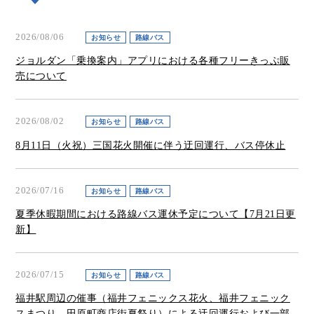
2026/08/06
お知らせ
路線バス
ジョルダン「乗換案内」アプリにおける各種フリーきっぷ販
売について
2026/08/02
お知らせ
路線バス
8月11日（火祝）三国花火開催に伴う迂回運行、バス停休止
2026/07/16
お知らせ
路線バス
夏季休暇期間における路線バス運休予定について【7月21日更
新】
2026/07/15
お知らせ
路線バス
福井駅周辺の催事（福井フェニックス花火、福井フェニック
スまつり、田原町商店街夏祭り）による迂回運行および一部