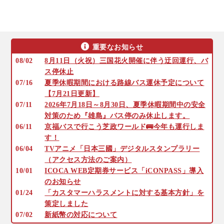
重要なお知らせ
08/02
8月11日（火祝）三国花火開催に伴う迂回運行、バ
ス停休止
07/16
夏季休暇期間における路線バス運休予定について
【7月21日更新】
07/11
2026年7月18日～8月30日、夏季休暇期間中の安全
対策のため『雄島』バス停のみ休止します。
06/11
京福バスで行こう芝政ワールド🚌今年も運行しま
す！
06/04
TVアニメ「日本三國」デジタルスタンプラリー
（アクセス方法のご案内）
10/01
ICOCA WEB定期券サービス「iCONPASS」導入
のお知らせ
01/24
「カスタマーハラスメントに対する基本方針」を
策定しました
07/02
新紙幣の対応について