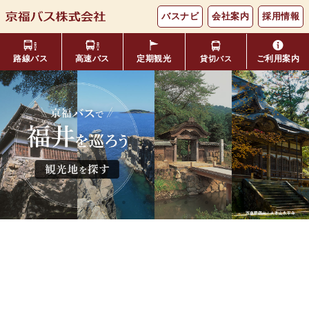
バスナビ
会社案内
採用情報
路線バス
高速バス
定期観光
ご利用案内
貸切バス
主要バス停留所
バスの乗り方・降り方
福井⇔名古屋線
お忘れ物について
小松空港線
時刻表・運賃表
のりば案内
年齢区分・福祉・障がい者割
よくあるご質問
エリア別路線図一覧
観光地別バスルート案内
引
キャッシュレス対応
季節・特別運行バス
配布時刻表
定期券
お得なきっぷ
Googleマップでの
コミュニティバス
検索方法