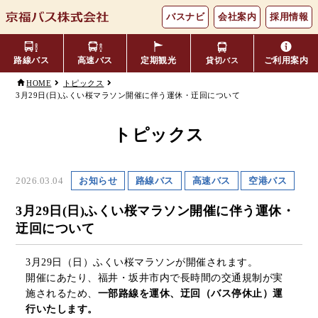
バスナビ
会社案内
採用情報
路線バス
高速バス
定期観光
ご利用案内
貸切バス
HOME
トピックス
3月29日(日)ふくい桜マラソン開催に伴う運休・迂回について
主要バス停留所
バスの乗り方・降り方
福井⇔名古屋線
お忘れ物について
小松空港線
時刻表・運賃表
のりば案内
トピックス
年齢区分・福祉・障がい者割
よくあるご質問
エリア別路線図一覧
観光地別バスルート案内
引
2026.03.04
お知らせ
路線バス
高速バス
空港バス
キャッシュレス対応
季節・特別運行バス
配布時刻表
3月29日(日)ふくい桜マラソン開催に伴う運休・
迂回について
定期券
お得なきっぷ
3月29日（日）ふくい桜マラソンが開催されます。
開催にあたり、福井・坂井市内で長時間の交通規制が実
Googleマップでの
コミュニティバス
施されるため、
一部路線を運休、迂回（バス停休止）運
検索方法
行いたします。