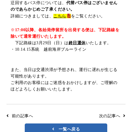
迂回するバス停については、
代替バス停はございません
リアルタイムバス位置＆時刻表
10種類のICカードが利用可能
のであらかじめご了承ください。
検索
交通系ICカード
詳細につきましては、
こちら
をご覧ください。
京福バスナビ
※
17:00以降、各始発停留所を出発する便は、下記路線を
路線検索
除いて通常運行いたします。
Googleマップ
NAVITIME
下記路線は3月29日（日）は
終日運休
いたします。
・10.14.15系統 越前海岸ブルーライン
ジョルダン
また、当日は交通渋滞が予想され、運行に遅れが生じる
可能性があります。
ご利用のお客様にはご迷惑をおかけしますが、ご理解の
ほどよろしくお願いいたします。
前の記事へ
次の記事へ
一覧へ戻る