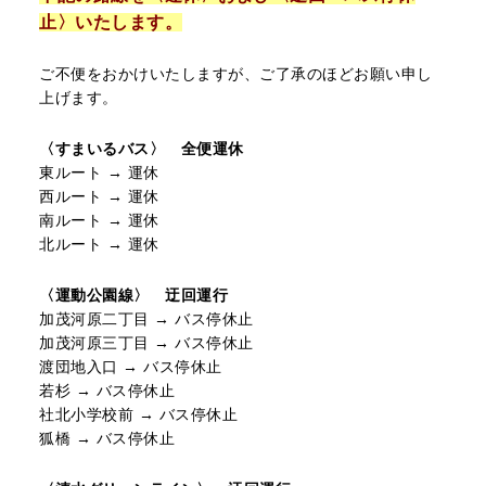
止〉いたします。
リアルタイムバス位置＆時刻表
10種類のICカードが利用可能
検索
交通系ICカード
京福バスナビ
ご不便をおかけいたしますが、ご了承のほどお願い申し
上げます。
路線検索
〈すまいるバス〉 全便運休
Googleマップ
NAVITIME
東ルート → 運休
西ルート → 運休
ジョルダン
南ルート → 運休
北ルート → 運休
〈運動公園線〉 迂回運行
加茂河原二丁目 → バス停休止
加茂河原三丁目 → バス停休止
渡団地入口 → バス停休止
若杉 → バス停休止
社北小学校前 → バス停休止
狐橋 → バス停休止