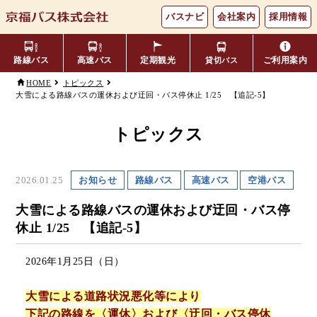
バスナビ
会社案内
採用情報
路線バス
高速バス
定期観光
ご利用案内
貸切バス
HOME
トピックス
大雪による路線バスの運休および迂回・バス停休止 1/25 【追記-5】
主要バス停留所
バスの乗り方・降り方
福井⇔名古屋線
お忘れ物について
小松空港線
時刻表・運賃表
のりば案内
トピックス
年齢区分・福祉・障がい者割
よくあるご質問
エリア別路線図一覧
観光地別バスルート案内
引
2026.01.25
お知らせ
路線バス
高速バス
空港バス
キャッシュレス対応
季節・特別運行バス
配布時刻表
大雪による路線バスの運休および迂回・バス停
休止 1/25 【追記-5】
定期券
お得なきっぷ
2026年1月25日（日）
Googleマップでの
コミュニティバス
大雪による道路状況悪化等により
検索方法
下記の路線を〈運休〉および〈迂回・バス停休