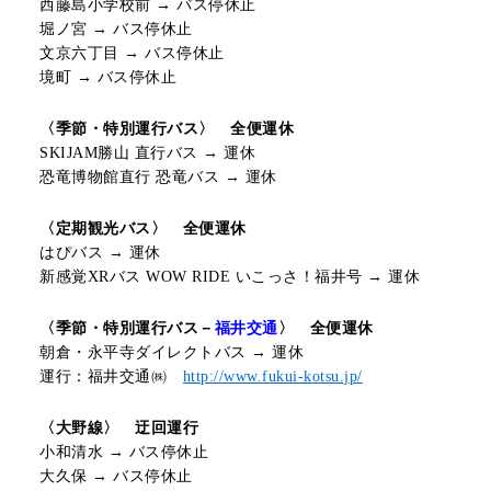
西藤島小学校前 → バス停休止
堀ノ宮 → バス停休止
文京六丁目 → バス停休止
境町 → バス停休止
〈季節・特別運行バス〉 全便運休
SKIJAM
勝山 直行バス
→
運休
恐竜博物館直行 恐竜バス
→
運休
〈定期観光バス〉 全便運休
はぴバス
→
運休
新感覚
XR
バス
WOW RIDE
いこっさ！福井号
→
運休
〈季節・特別運行バス－
福井交通
〉 全便運休
朝倉・永平寺ダイレクトバス
→
運休
運行：福井交通㈱
http://www.fukui-kotsu.jp/
〈大野線〉 迂回運行
小和清水
→
バス停休止
大久保
→
バス停休止