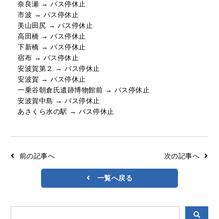
奈良瀬
→
バス停休止
市波
→
バス停休止
美山田尻
→
バス停休止
高田橋
→
バス停休止
下新橋
→
バス停休止
宿布
→
バス停休止
安波賀第２
→
バス停休止
安波賀
→
バス停休止
一乗谷朝倉氏遺跡博物館前
→
バス停休止
安波賀中島
→
バス停休止
あさくら水の駅
→
バス停休止
前の記事へ
次の記事へ
一覧へ戻る