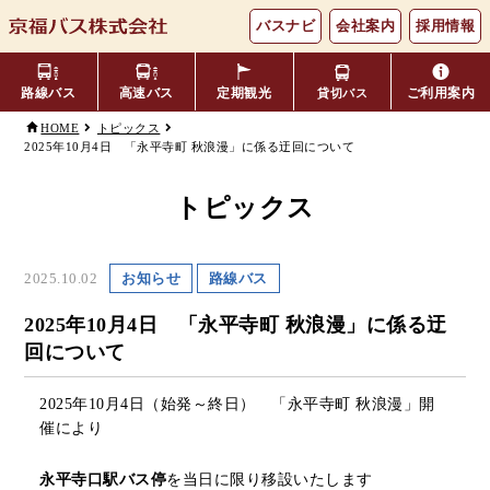
バスナビ
会社案内
採用情報
路線バス
高速バス
定期観光
ご利用案内
貸切バス
HOME
トピックス
2025年10月4日 「永平寺町 秋浪漫」に係る迂回について
主要バス停留所
バスの乗り方・降り方
福井⇔名古屋線
お忘れ物について
小松空港線
時刻表・運賃表
のりば案内
トピックス
年齢区分・福祉・障がい者割
よくあるご質問
エリア別路線図一覧
観光地別バスルート案内
引
2025.10.02
お知らせ
路線バス
キャッシュレス対応
季節・特別運行バス
配布時刻表
2025年10月4日 「永平寺町 秋浪漫」に係る迂
回について
定期券
お得なきっぷ
2025
年
10
月
4
日（始発～終日） 「永平寺町 秋浪漫」開
催により
Googleマップでの
コミュニティバス
検索方法
永平寺口駅バス停
を当日に限り移設いたします