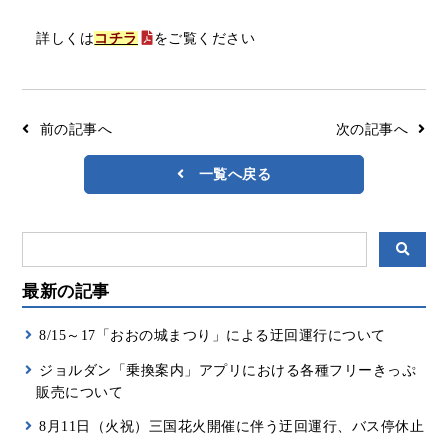
リアルタイムバス位置＆時刻表
10種類のICカードが利用可能
詳しくは
コチラ
をご覧ください
検索
交通系ICカード
京福バスナビ
路線検索
前の記事へ
次の記事へ
Googleマップ
NAVITIME
一覧へ戻る
ジョルダン
最新の記事
8/15～17「おおの城まつり」による迂回運行について
ジョルダン「乗換案内」アプリにおける各種フリーきっぷ
販売について
8月11日（火祝）三国花火開催に伴う迂回運行、バス停休止