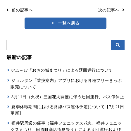
リアルタイムバス位置＆時刻表
10種類のICカードが利用可能
前の記事へ
次の記事へ
検索
交通系ICカード
京福バスナビ
一覧へ戻る
路線検索
Googleマップ
NAVITIME
ジョルダン
最新の記事
8/15～17「おおの城まつり」による迂回運行について
ジョルダン「乗換案内」アプリにおける各種フリーきっぷ
販売について
8月11日（火祝）三国花火開催に伴う迂回運行、バス停休止
夏季休暇期間における路線バス運休予定について【7月21日
更新】
福井駅周辺の催事（福井フェニックス花火、福井フェニッ
クスまつり、田原町商店街夏祭り）による迂回運行および