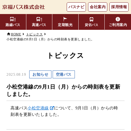
バスナビ
会社案内
採用情報
路線バス
高速バス
定期観光
ご利用案内
貸切バス
HOME
トピックス
小松空港線の9月1日（月）からの時刻表を更新しました。
主要バス停留所
バスの乗り方・降り方
福井⇔名古屋線
お忘れ物について
小松空港線
時刻表・運賃表
のりば案内
トピックス
年齢区分・福祉・障がい者割
よくあるご質問
エリア別路線図一覧
観光地別バスルート案内
引
2025.08.19
お知らせ
空港バス
キャッシュレス対応
季節・特別運行バス
配布時刻表
小松空港線の9月1日（月）からの時刻表を更新
しました。
定期券
お得なきっぷ
高速バス
小松空港線
について、9月1日（月）からの時
刻表を更新いたしました。
Googleマップでの
コミュニティバス
検索方法