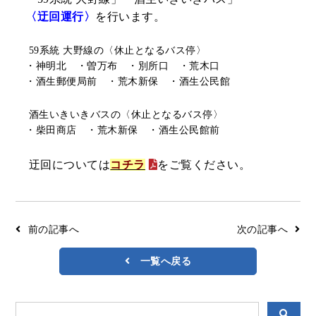
リアルタイムバス位置＆時刻表
〈迂回運行〉
を行います。
10種類のICカードが利用可能
検索
交通系ICカード
京福バスナビ
59
系統 大野線の〈休止となるバス停〉
・神明北 ・曽万布 ・別所口 ・荒木口
路線検索
・酒生郵便局前 ・荒木新保 ・酒生公民館
Googleマップ
NAVITIME
酒生いきいきバスの〈休止となるバス停〉
・柴田商店 ・荒木新保 ・酒生公民館前
ジョルダン
迂回については
コチラ
をご覧ください。
前の記事へ
次の記事へ
一覧へ戻る