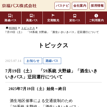
バスナビ
会社案内
採用情報
路線バス
高速バス
定期観光
ご利用案内
貸切バス
HOME
トピックス
7月19日（土） 「59系統 大野線」「酒生いきいきバス」迂回運行について
主要バス停留所
バスの乗り方・降り方
福井⇔名古屋線
お忘れ物について
小松空港線
時刻表・運賃表
のりば案内
トピックス
年齢区分・福祉・障がい者割
よくあるご質問
エリア別路線図一覧
観光地別バスルート案内
引
2025.07.14
お知らせ
路線バス
キャッシュレス対応
季節・特別運行バス
配布時刻表
7月19日（土） 「59系統 大野線」「酒生いき
いきバス」迂回運行について
定期券
お得なきっぷ
2025年7月19日（土）始発～終日
Googleマップでの
コミュニティバス
酒生地区催事による交通規制のため
検索方法
「59系統 大野線」「酒生いきいきバス」