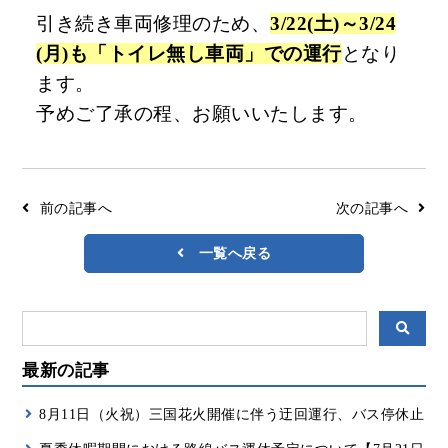
引き続き車両修理のため、
3/22(土)～3/24
リアルタイムバス位置＆時刻表
10種類のICカードが利用可能
検索
(月)も「トイレ無し車両」での運行
となり
交通系ICカード
京福バスナビ
ます。
路線検索
予めご了承の程、お願いいたします。
Googleマップ
NAVITIME
ジョルダン
前の記事へ
次の記事へ
一覧へ戻る
最新の記事
8月11日（火祝）三国花火開催に伴う迂回運行、バス停休止