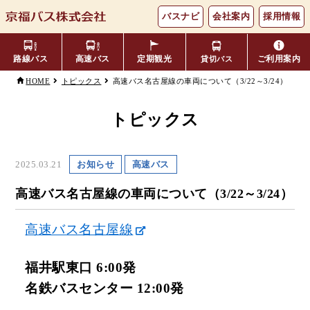
バスナビ
会社案内
採用情報
路線バス
高速バス
定期観光
ご利用案内
貸切バス
高速バス名古屋線の車両について（3/22～3/24）
HOME
トピックス
主要バス停留所
バスの乗り方・降り方
福井⇔名古屋線
お忘れ物について
小松空港線
トピックス
時刻表・運賃表
のりば案内
年齢区分・福祉・障がい者割
よくあるご質問
エリア別路線図一覧
観光地別バスルート案内
2025.03.21
お知らせ
高速バス
引
高速バス名古屋線の車両について（3/22～3/24）
キャッシュレス対応
季節・特別運行バス
配布時刻表
高速バス名古屋線
定期券
お得なきっぷ
福井駅東口 6:00発
Googleマップでの
コミュニティバス
名鉄バスセンター 12:00発
検索方法