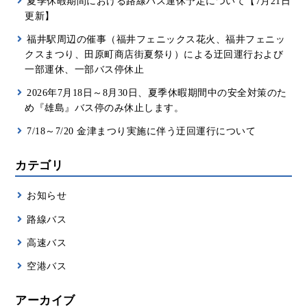
夏季休暇期間における路線バス運休予定について【7月21日
更新】
福井駅周辺の催事（福井フェニックス花火、福井フェニッ
クスまつり、田原町商店街夏祭り）による迂回運行および
一部運休、一部バス停休止
2026年7月18日～8月30日、夏季休暇期間中の安全対策のた
め『雄島』バス停のみ休止します。
7/18～7/20 金津まつり実施に伴う迂回運行について
カテゴリ
お知らせ
路線バス
高速バス
空港バス
アーカイブ