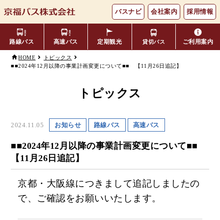
バスナビ
会社案内
採用情報
路線バス
高速バス
定期観光
ご利用案内
貸切バス
HOME
トピックス
■■2024年12月以降の事業計画変更について■■ 【11月26日追記】
主要バス停留所
バスの乗り方・降り方
福井⇔名古屋線
お忘れ物について
小松空港線
時刻表・運賃表
のりば案内
トピックス
年齢区分・福祉・障がい者割
よくあるご質問
エリア別路線図一覧
観光地別バスルート案内
引
2024.11.05
お知らせ
路線バス
高速バス
キャッシュレス対応
季節・特別運行バス
配布時刻表
■■2024年12月以降の事業計画変更について■■
【11月26日追記】
定期券
お得なきっぷ
京都・大阪線につきまして追記しましたの
で、ご確認をお願いいたします。
Googleマップでの
コミュニティバス
検索方法