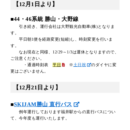
【12月1日より】
リアルタイムバス位置＆時刻表
10種類のICカードが利用可能
検索
交通系ICカード
京福バスナビ
■44・46系統 勝山・大野線
引き続き、運行会社は大野観光自動車(株)となりま
路線検索
す。
平日朝1便を経路変更(短縮)し、時刻変更を行いま
Googleマップ
NAVITIME
す。
なお現在と同様、12/29～1/3は運休となりますので、
ジョルダン
ご注意ください。
・通過時刻表
平日
※
土日祝
のダイヤに変
更はございません。
【12月21日より】
■
SKIJAM勝山 直行バス
例年運行しております福井駅からの直行バスについ
て、今年度も運行いたします。