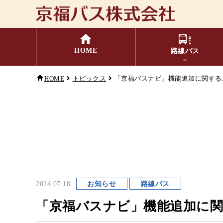
HOME
路線バス
HOME
トピックス
「京福バスナビ」機能追加に関する
福井⇔名古屋線
バスの乗り方・降り方
時刻表・運賃表
お忘れ
主
小
キャッシュレス対応
季節・特別運行バス
配
2024.07.18
お知らせ
路線バス
G
「京福バスナビ」機能追加に
コミュニティバス
検