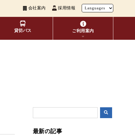
会社案内
採用情報
貸切バス
ご利用案内
い者割引
覧
よくあるご質問
観光地別バスルート案内
お得なきっぷ
10種類のICカードが利用可能
表検索
交通系ICカード
ビ
最新の記事