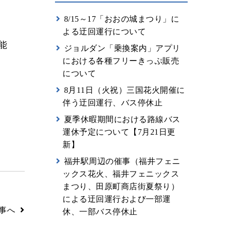
8/15～17「おおの城まつり」に
よる迂回運行について
能
ジョルダン「乗換案内」アプリ
における各種フリーきっぷ販売
について
8月11日（火祝）三国花火開催に
伴う迂回運行、バス停休止
夏季休暇期間における路線バス
運休予定について【7月21日更
新】
福井駅周辺の催事（福井フェニ
ックス花火、福井フェニックス
まつり、田原町商店街夏祭り）
による迂回運行および一部運
事へ
休、一部バス停休止