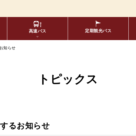
定期観光
バス
高速バス
お知らせ
物について
要バス停留所
松空港線
のりば案内
年齢区分・福祉・障が
エリア別路線図一
トピックス
布時刻表
定期券
リアルタイムバス位置＆時刻
oogleマップでの
関するお知らせ
京福バスナ
索方法