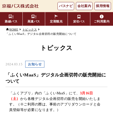
バスナビ
会社案内
採用情報
路線バス
高速バス
定期観光
ご利用案内
貸切バス
HOME
トピックス
「ふくいMaaS」デジタル企画切符の販売開始について
主要バス停留所
バスの乗り方・降り方
福井⇔名古屋線
お忘れ物について
小松空港線
時刻表・運賃表
のりば案内
トピックス
年齢区分・福祉・障がい者割
よくあるご質問
エリア別路線図一覧
観光地別バスルート案内
引
2024.03.15
お知らせ
キャッシュレス対応
季節・特別運行バス
配布時刻表
「ふくいMaaS」デジタル企画切符の販売開始に
ついて
定期券
お得なきっぷ
「ふくアプリ」内の「ふくいMaaS」にて、
3月16日
（土）
から各種デジタル企画切符の販売を開始いたしま
Googleマップでの
コミュニティバス
す。（※ご利用の際は、事前のアプリダウンロードと会
検索方法
員登録等が必要になります。）