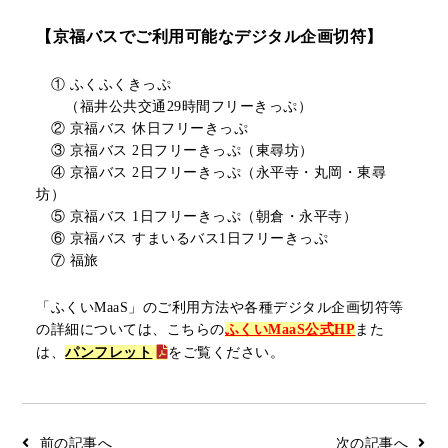
リアルタイムバス位置＆時刻表
10種類のICカードが利用可能
【京福バスでご利用可能なデジタル企画切符】
検索
交通系ICカード
京福バスナビ
　① ふくふくきっぷ

　　（福井公共交通
29
時間フリーきっぷ）
路線検索
② 京福バス 休日フリーきっぷ
Googleマップ
NAVITIME
③ 京福バス
2
日フリーきっぷ（東尋坊）
④ 京福バス
2
日フリーきっぷ（永平寺・丸岡・東尋
ジョルダン
坊）
⑤ 京福バス
1
日フリーきっぷ（朝倉・永平寺）
⑥ 京福バス すまいるバス
1
日フリーきっぷ
⑦ 福旅
「ふくいMaaS」のご利用方法や各種デジタル企画切符等
の詳細については、こちらの
ふくいMaaS公式HP
また
は、
パンフレット
を
ご覧ください。
前の記事へ
次の記事へ