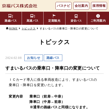
バスナビ
会社案内
採用情報
路線バス
高速バス
定期観光
ご利用案内
貸切バス
すまいるバスの乗車口・降車口の変更について
HOME
トピックス
主要バス停留所
バスの乗り方・降り方
福井⇔名古屋線
お忘れ物について
小松空港線
トピックス
時刻表・運賃表
のりば案内
年齢区分・福祉・障がい者割
よくあるご質問
エリア別路線図一覧
観光地別バスルート案内
2024.02.08
お知らせ
路線バス
引
すまいるバスの乗車口・降車口の変更について
キャッシュレス対応
季節・特別運行バス
配布時刻表
ＩＣカード導入に係る車両改造により、すまいるバスの
定期券
お得なきっぷ
乗車口・降車口を変更いたします。
変更内容
乗車口（前扉→中扉）
Googleマップでの
コミュニティバス
変更内容
降車口（中扉→前扉）
検索方法
※通常の路線バスと同様になります。