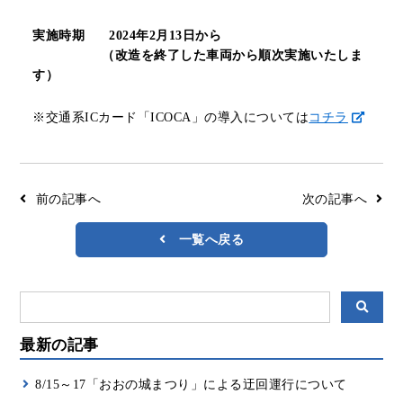
リアルタイムバス位置＆時刻表
10種類のICカードが利用可能
検索
実施時期
2024年2月13日から
交通系ICカード
京福バスナビ
（改造を終了した車両から順次実施いたしま
す）
路線検索
※交通系ICカード「ICOCA」の導入については
コチラ
Googleマップ
NAVITIME
ジョルダン
前の記事へ
次の記事へ
一覧へ戻る
最新の記事
8/15～17「おおの城まつり」による迂回運行について