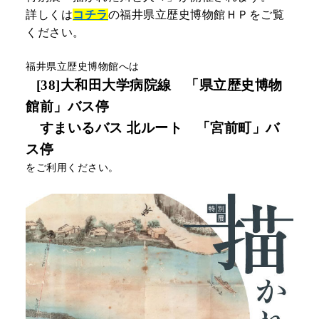
詳しくは
コチラ
の福井県立歴史博物館ＨＰをご覧
リアルタイムバス位置＆時刻表
10種類のICカードが利用可能
検索
ください。
交通系ICカード
京福バスナビ
福井県立歴史博物館へは
路線検索
[38]
大和田大学病院線 「県立歴史博物
Googleマップ
NAVITIME
館前」バス停
すまいるバス 北ルート 「宮前町」バ
ジョルダン
ス停
をご利用ください。