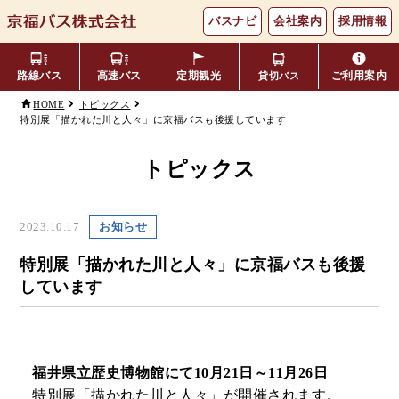
バスナビ
会社案内
採用情報
路線バス
高速バス
定期観光
ご利用案内
貸切バス
HOME
トピックス
特別展「描かれた川と人々」に京福バスも後援しています
主要バス停留所
バスの乗り方・降り方
福井⇔名古屋線
お忘れ物について
小松空港線
時刻表・運賃表
のりば案内
トピックス
年齢区分・福祉・障がい者割
よくあるご質問
エリア別路線図一覧
観光地別バスルート案内
引
2023.10.17
お知らせ
キャッシュレス対応
季節・特別運行バス
配布時刻表
特別展「描かれた川と人々」に京福バスも後援
しています
定期券
お得なきっぷ
Googleマップでの
コミュニティバス
福井県立歴史博物館にて10月21日～11月26日
検索方法
特別展「描かれた川と人々」が開催されます。