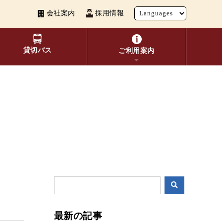
会社案内
採用情報
貸切バス
ご利用案内
い者割引
覧
よくあるご質問
観光地別バスルート案内
お得なきっぷ
10種類のICカードが利用可能
表検索
交通系ICカード
ビ
最新の記事