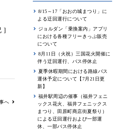
8/15～17「おおの城まつり」に
よる迂回運行について
ジョルダン「乗換案内」アプリ
 ]
における各種フリーきっぷ販売
について
8月11日（火祝）三国花火開催に
伴う迂回運行、バス停休止
夏季休暇期間における路線バス
運休予定について【7月21日更
新】
福井駅周辺の催事（福井フェニ
事へ
ックス花火、福井フェニックス
まつり、田原町商店街夏祭り）
による迂回運行および一部運
休、一部バス停休止