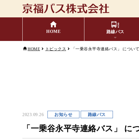
HOME
路線バス
HOME
トピックス
「一乗谷永平寺連絡バス」 につい
福井⇔名古屋線
バスの乗り方・降り方
時刻表・運賃表
お忘れ
主
小
キャッシュレス対応
季節・特別運行バス
配
2023.09.26
お知らせ
路線バス
G
「一乗谷永平寺連絡バス」 に
コミュニティバス
検