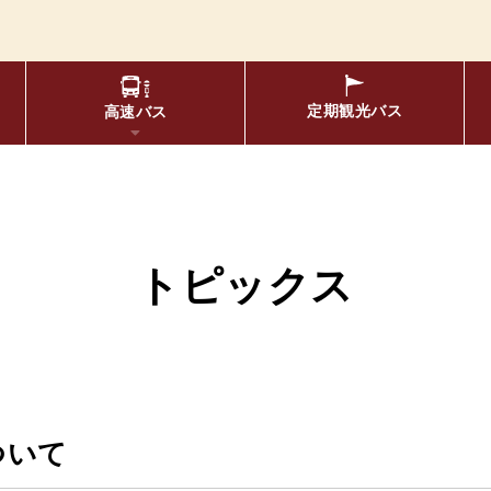
定期観光
バス
高速バス
て
物について
要バス停留所
松空港線
のりば案内
年齢区分・福祉・障が
エリア別路線図一
トピックス
布時刻表
定期券
リアルタイムバス位置＆時刻
oogleマップでの
ついて
京福バスナ
索方法