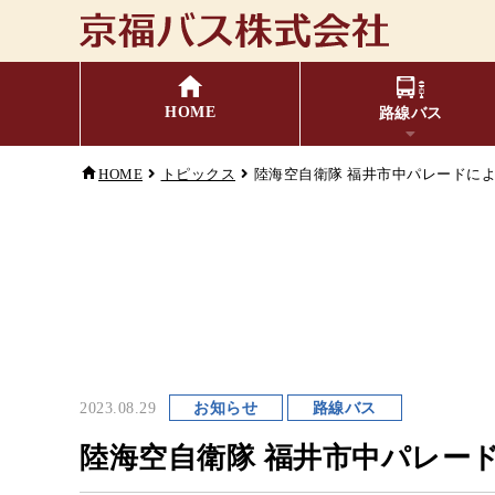
HOME
路線バス
HOME
トピックス
陸海空自衛隊 福井市中パレードによる
福井⇔名古屋線
バスの乗り方・降り方
時刻表・運賃表
お忘れ
主
小
キャッシュレス対応
季節・特別運行バス
配
2023.08.29
お知らせ
路線バス
G
陸海空自衛隊 福井市中パレードに
コミュニティバス
検