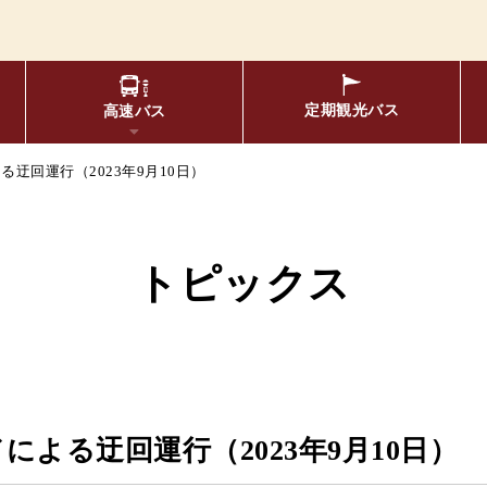
定期観光
バス
高速バス
迂回運行（2023年9月10日）
物について
要バス停留所
松空港線
のりば案内
年齢区分・福祉・障が
エリア別路線図一
トピックス
布時刻表
定期券
リアルタイムバス位置＆時刻
oogleマップでの
よる迂回運行（2023年9月10日）
京福バスナ
索方法