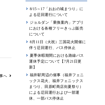
8/15～17「おおの城まつり」に
よる迂回運行について
ジョルダン「乗換案内」アプリ
における各種フリーきっぷ販売
について
8月11日（火祝）三国花火開催に
伴う迂回運行、バス停休止
夏季休暇期間における路線バス
運休予定について【7月21日更
新】
福井駅周辺の催事（福井フェニ
事へ
ックス花火、福井フェニックス
まつり、田原町商店街夏祭り）
による迂回運行および一部運
休、一部バス停休止