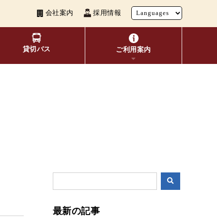
会社案内
採用情報
貸切バス
ご利用案内
い者割引
覧
よくあるご質問
観光地別バスルート案内
お得なきっぷ
10種類のICカードが利用可能
表検索
交通系ICカード
ビ
最新の記事