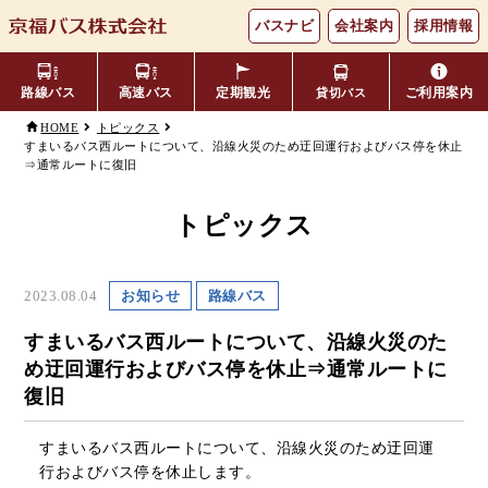
バスナビ
会社案内
採用情報
路線バス
高速バス
定期観光
ご利用案内
貸切バス
HOME
トピックス
すまいるバス西ルートについて、沿線火災のため迂回運行およびバス停を休止
⇒通常ルートに復旧
主要バス停留所
バスの乗り方・降り方
福井⇔名古屋線
お忘れ物について
小松空港線
時刻表・運賃表
のりば案内
トピックス
年齢区分・福祉・障がい者割
よくあるご質問
エリア別路線図一覧
観光地別バスルート案内
引
2023.08.04
お知らせ
路線バス
キャッシュレス対応
季節・特別運行バス
配布時刻表
すまいるバス西ルートについて、沿線火災のた
め迂回運行およびバス停を休止⇒通常ルートに
定期券
お得なきっぷ
復旧
Googleマップでの
すまいるバス西ルートについて、沿線火災のため迂回運
コミュニティバス
検索方法
行およびバス停を休止します。