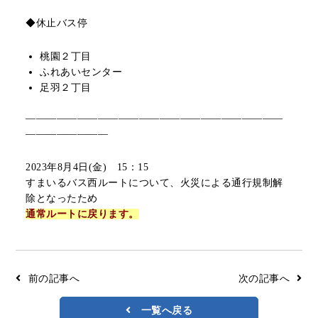
リアルタイムバス位置＆時刻表
10種類のICカードが利用可能
◆休止バス停
検索
交通系ICカード
京福バスナビ
桃園２丁目
ふれあいセンター
路線検索
足羽２丁目
Googleマップ
NAVITIME
―――――――――――――――――――――――――
ジョルダン
――――――――
2023年8月4日(金) 15：15
すまいるバス西ルートについて、火災による通行規制解
除となったため
通常ルートに戻ります。
前の記事へ
次の記事へ
一覧へ戻る