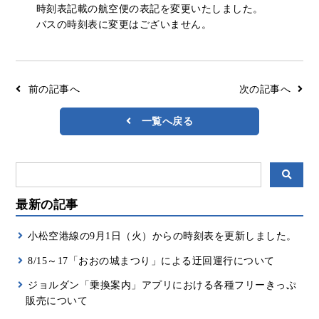
時刻表記載の航空便の表記を変更いたしました。
リアルタイムバス位置＆時刻表
10種類のICカードが利用可能
バスの時刻表に変更はございません。
検索
交通系ICカード
京福バスナビ
路線検索
前の記事へ
次の記事へ
Googleマップ
NAVITIME
一覧へ戻る
ジョルダン
最新の記事
小松空港線の9月1日（火）からの時刻表を更新しました。
8/15～17「おおの城まつり」による迂回運行について
ジョルダン「乗換案内」アプリにおける各種フリーきっぷ
販売について