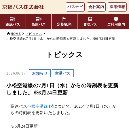
バスナビ
会社案内
採用情報
路線バス
高速バス
定期観光
ご利用案内
貸切バス
HOME
トピックス
小松空港線の7月1日（水）からの時刻表を更新しました。※6月24日更新
主要バス停留所
バスの乗り方・降り方
福井⇔名古屋線
お忘れ物について
小松空港線
時刻表・運賃表
のりば案内
トピックス
年齢区分・福祉・障がい者割
よくあるご質問
エリア別路線図一覧
観光地別バスルート案内
引
2026.06.17
お知らせ
空港バス
キャッシュレス対応
季節・特別運行バス
配布時刻表
小松空港線の7月1日（水）からの時刻表を更新
しました。※6月24日更新
定期券
お得なきっぷ
高速バス
小松空港線
について、2026年7月1日（水）か
らの時刻表を更新いたしました。
Googleマップでの
コミュニティバス
検索方法
※6月24日更新