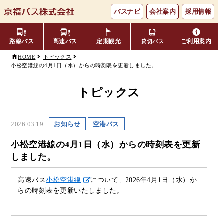
バスナビ
会社案内
採用情報
路線バス
高速バス
定期観光
ご利用案内
貸切バス
HOME
トピックス
小松空港線の4月1日（水）からの時刻表を更新しました。
主要バス停留所
バスの乗り方・降り方
福井⇔名古屋線
お忘れ物について
小松空港線
時刻表・運賃表
のりば案内
トピックス
年齢区分・福祉・障がい者割
よくあるご質問
エリア別路線図一覧
観光地別バスルート案内
引
2026.03.19
お知らせ
空港バス
キャッシュレス対応
季節・特別運行バス
配布時刻表
小松空港線の4月1日（水）からの時刻表を更新
しました。
定期券
お得なきっぷ
高速バス
小松空港線
について、2026年4月1日（水）か
らの時刻表を更新いたしました。
Googleマップでの
コミュニティバス
検索方法