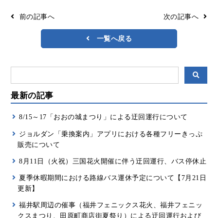
リアルタイムバス位置＆時刻表
10種類のICカードが利用可能
前の記事へ
次の記事へ
検索
交通系ICカード
京福バスナビ
一覧へ戻る
路線検索
Googleマップ
NAVITIME
ジョルダン
最新の記事
8/15～17「おおの城まつり」による迂回運行について
ジョルダン「乗換案内」アプリにおける各種フリーきっぷ
販売について
8月11日（火祝）三国花火開催に伴う迂回運行、バス停休止
夏季休暇期間における路線バス運休予定について【7月21日
更新】
福井駅周辺の催事（福井フェニックス花火、福井フェニッ
クスまつり、田原町商店街夏祭り）による迂回運行および